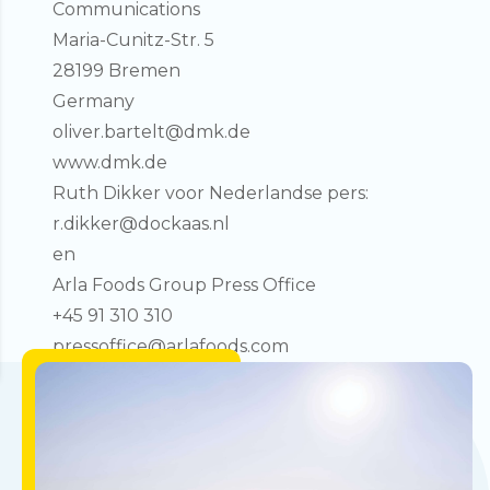
Communications
Maria-Cunitz-Str. 5
28199 Bremen
Germany
oliver.bartelt@dmk.de
www.dmk.de
Ruth Dikker voor Nederlandse pers:
r.dikker@dockaas.nl
en
Arla Foods Group Press Office
+45 91 310 310
pressoffice@arlafoods.com