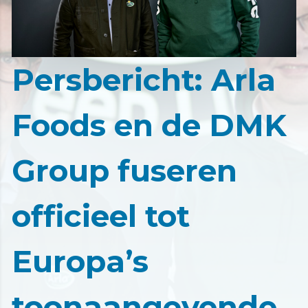
Persbericht: Arla
Foods en de DMK
Group fuseren
officieel tot
Europa’s
toonaangevende