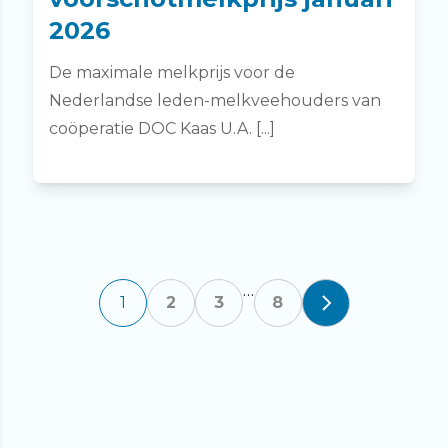
2026
De maximale melkprijs voor de
Nederlandse leden-melkveehouders van
coöperatie DOC Kaas U.A. [...]
…
Posts
1
2
3
8
pagination