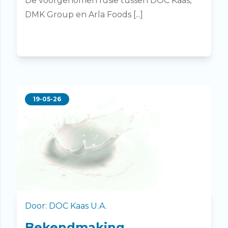
De voorgenomen fusie tussen DOC Kaas,
DMK Group en Arla Foods [...]
19-05-26
Door: DOC Kaas U.A.
Bekendmaking