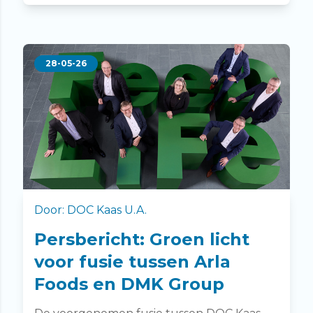
28-05-26
Door: DOC Kaas U.A.
Persbericht: Groen licht
voor fusie tussen Arla
Foods en DMK Group