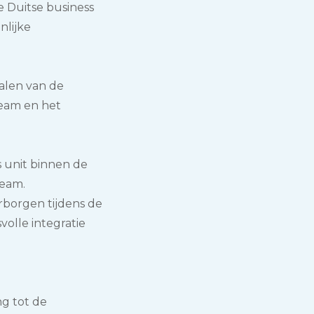
e Duitse business
lijke
alen van de
team en het
ss unit binnen de
Team.
arborgen tijdens de
olle integratie
ng tot de