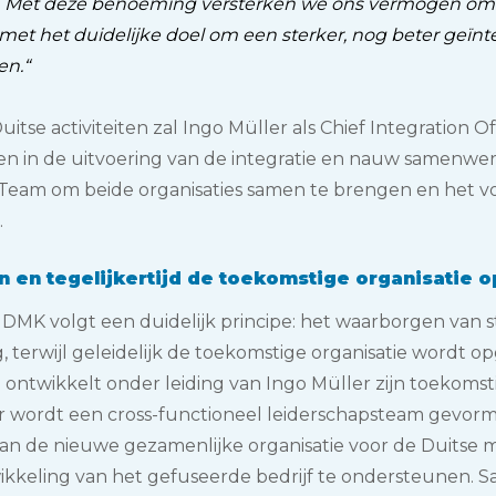
 Met deze benoeming versterken we ons vermogen om c
et het duidelijke doel om een sterker, nog beter geïnte
en.“
uitse activiteiten zal Ingo Müller als Chief Integration O
llen in de uitvoering van de integratie en nauw samenwe
am om beide organisaties samen te brengen en het vo
.
en en tegelijkertijd de toekomstige organisatie
 DMK volgt een duidelijk principe: het waarborgen van sta
g, terwijl geleidelijk de toekomstige organisatie wordt 
 ontwikkelt onder leiding van Ingo Müller zijn toekomst
Er wordt een cross-functioneel leiderschapsteam gevor
van de nieuwe gezamenlijke organisatie voor de Duitse
kkeling van het gefuseerde bedrijf te ondersteunen. S