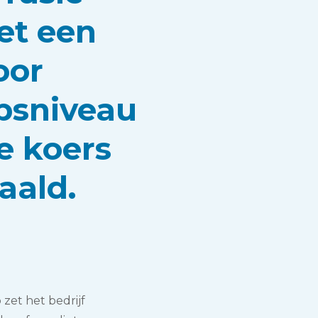
et een
oor
psniveau
e koers
aald.
zet het bedrijf