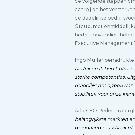
de volgende stappen om z
daarbij op het versterken 
de dagelijkse bedrijfsvo
Group, met onmiddellij
bedrijf; bovendien behoud
Executive Management T
Ingo Müller benadrukte 
bedrijf en ik ben trots 
sterke competenties, uitg
duidelijk: het opbouwen 
stabiliteit voor onze klan
Arla-CEO Peder Tuborgh
belangrijkste markten en
diepgaand marktinzicht, 