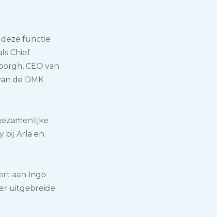
 deze functie
als Chief
uborgh, CEO van
 van de DMK
gezamenlijke
 bij Arla en
ert aan Ingo
ver uitgebreide