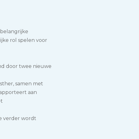
belangrijke
jke rol spelen voor
nd door twee nieuwe
Esther, samen met
rapporteert aan
et
ie verder wordt