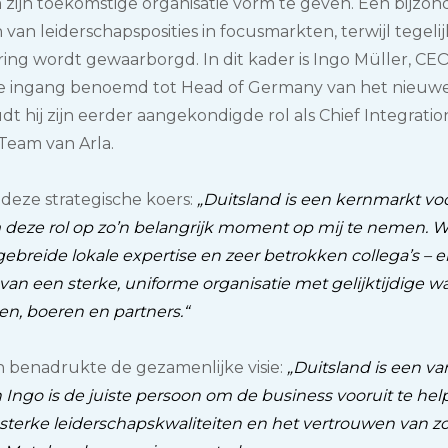
ijn toekomstige organisatie vorm te geven. Een bijzond
van leiderschapsposities in focusmarkten, terwijl tegelijker
ering wordt gewaarborgd. In dit kader is Ingo Müller, C
ke ingang benoemd tot Head of Germany van het nieuw
t hij zijn eerder aangekondigde rol als Chief Integration
eam van Arla.
deze strategische koers:
„Duitsland is een kernmarkt vo
om deze rol op zo’n belangrijk moment op mij te nemen.
ebreide lokale expertise en zeer betrokken collega’s – e
van een sterke, uniforme organisatie met gelijktijdige 
ten, boeren en partners.“
 benadrukte de gezamenlijke visie:
„Duitsland is een v
 Ingo is de juiste persoon om de business vooruit te hel
sterke leiderschapskwaliteiten en het vertrouwen van zow