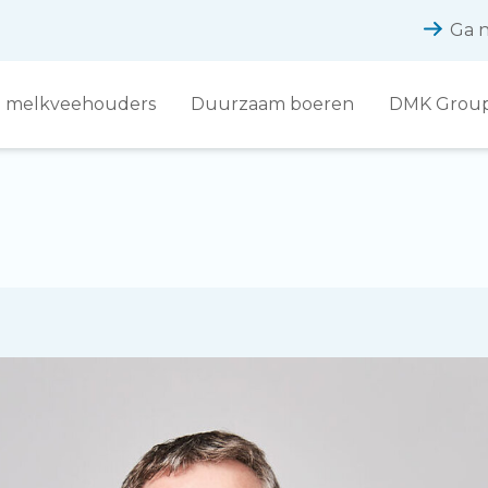
Ga n
 melkveehouders
Duurzaam boeren
DMK Grou