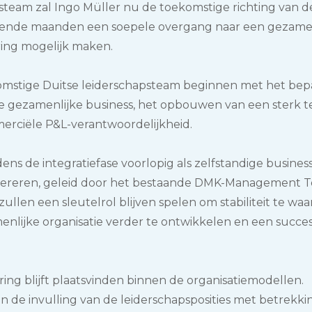
team zal Ingo Müller nu de toekomstige richting van d
mende maanden een soepele overgang naar een gezamen
ring mogelijk maken.
ekomstige Duitse leiderschapsteam beginnen met het bep
e gezamenlijke business, het opbouwen van een sterk 
rciële P&L-verantwoordelijkheid.
jdens de integratiefase voorlopig als zelfstandige busine
opereren, geleid door het bestaande DMK-Management 
ullen een sleutelrol blijven spelen om stabiliteit te wa
nlijke organisatie verder te ontwikkelen en een succesv
ring blijft plaatsvinden binnen de organisatiemodellen.
an de invulling van de leiderschapsposities met betrekki