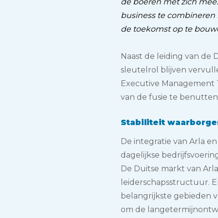
de boeren met zich mee.
business te combineren m
de toekomst op te bouw
Naast de leiding van de D
sleutelrol blijven vervu
Executive Management Te
van de fusie te benutten
Stabiliteit waarborg
De integratie van Arla en
dagelijkse bedrijfsvoerin
De Duitse markt van Arla
leiderschapsstructuur. 
belangrijkste gebieden 
om de langetermijnontwi