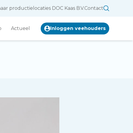
aar productielocaties DOC Kaas B.V.
Contact
p
Actueel
Inloggen veehouders