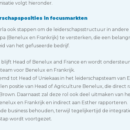
isatie volgt hieronder.
erschapsposities in focusmarkten
rla ook stappen om de leiderschapsstructuur in andere 
 (Benelux en Frankrijk) te versterken, die een belangri
d van het gefuseerde bedrijf.
blijft
Head of Benelux and France
en wordt ondersteu
steam voor Benelux en Frankrijk.
md tot Head of Uniekaas in het leiderschapsteam van 
len positie van Head of Agriculture Benelux, die direct 
 Brown. Daarnaast zal deze rol ook deel uitmaken van h
nelux en Frankrijk en indirect aan Esther rapporteren.
nde business behouden, terwijl tegelijkertijd de integrat
stap wordt voortgezet.