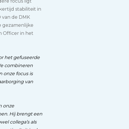
ere focus ligt
tijd stabiliteit in
EO van de DMK
e gezamenlijke
 Officer in het
or het gefuseerde
 We combineren
n onze focus is
waarborging van
an onze
pen. Hij brengt een
el collega’s als