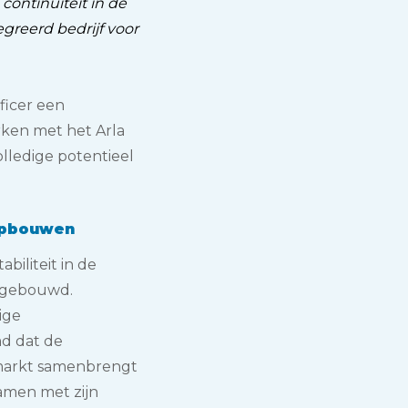
ontinuïteit in de
greerd bedrijf voor
fficer een
rken met het Arla
lledige potentieel
 opbouwen
biliteit in de
opgebouwd.
ige
md dat de
 markt samenbrengt
amen met zijn