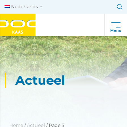
Skip to content
Nederlands
Menu
Actueel
Home
/
Actueel
/
Page 5