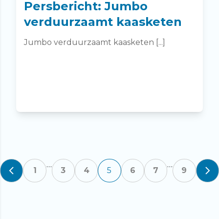
Persbericht: Jumbo
verduurzaamt kaasketen
Jumbo verduurzaamt kaasketen [...]
…
…
Posts
1
3
4
5
6
7
9
pagination