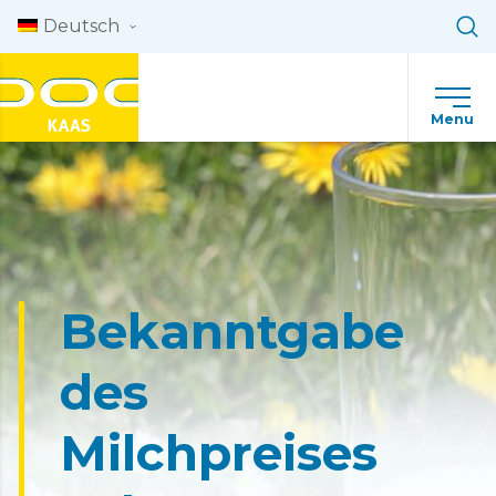
Skip to content
Deutsch
Menu
Bekanntgabe
des
Milchpreises