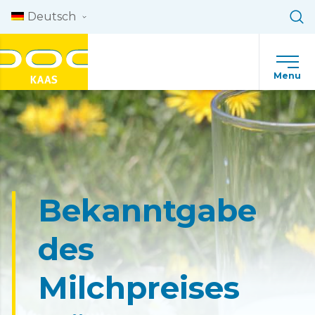
Skip to content
Deutsch
Menu
Bekanntgabe
des
Milchpreises