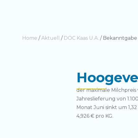
Home
/
Aktuell
/
DOC Kaas U.A.
/
Bekanntgabe d
Hoogevee
der maximale Milchpreis 
Jahreslieferung von 1.10
Monat Juni sinkt um 1,32
4,926 € pro KG.