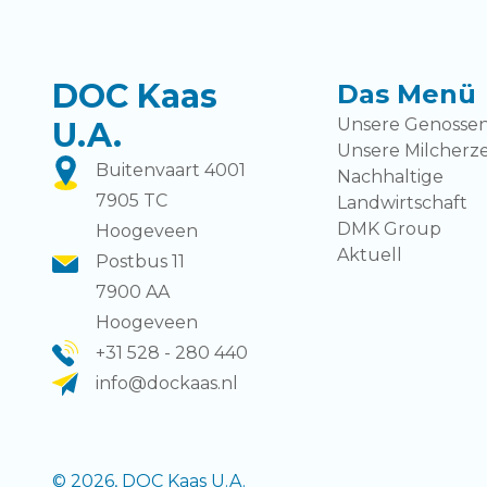
DOC Kaas
Das Menü
Unsere Genossen
U.A.
Unsere Milcherz
Buitenvaart 4001
Nachhaltige
7905 TC
Landwirtschaft
DMK Group
Hoogeveen
Aktuell
Postbus 11
7900 AA
Hoogeveen
+31 528 - 280 440
info@dockaas.nl
© 2026, DOC Kaas U.A.