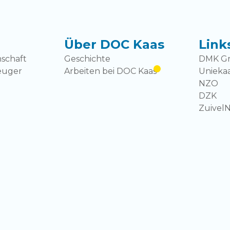
Über DOC Kaas
Link
schaft
Geschichte
DMK G
euger
Arbeiten bei DOC Kaas
Unieka
NZO
DZK
Zuivel