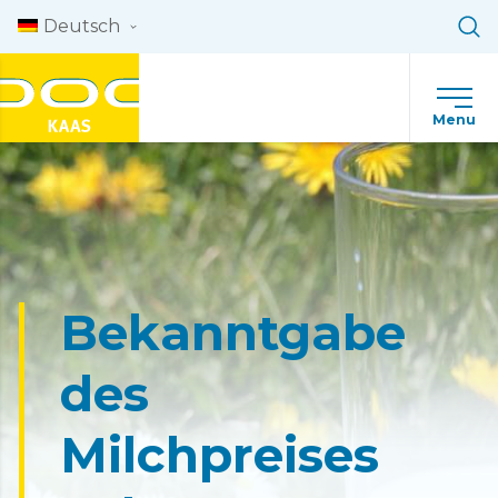
Skip to content
Deutsch
Menu
Bekanntgabe
des
Milchpreises